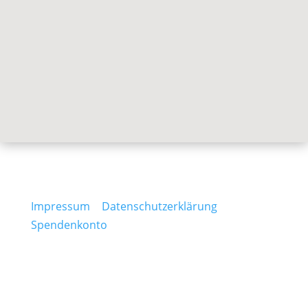
Bezug zum Ortsausschuss Lannesdorf,
Informationen zur Geschichte Lannesdorfs,
informative Links sowie eine Bildergalerie
bilden eine Informationsbasis zum Ortsteil
Lannesdorf.
Impressum
|
Datenschutzerklärung
|
Spendenkonto