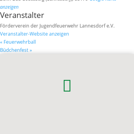
anzeigen
Veranstalter
Förderverein der Jugendfeuerwehr Lannesdorf e.V.
Veranstalter-Website anzeigen
«
Feuerwehrball
Büdchenfest
»

Mitglieder
Der Ortsausschuss Lannesdorf besteht aus
Vereinen und Gruppierungen, die den